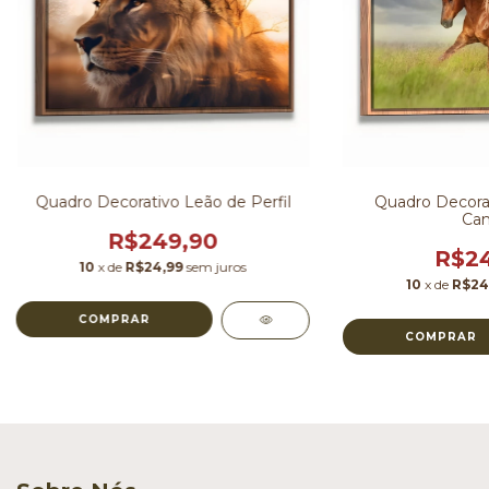
Quadro Decorativo Leão de Perfil
Quadro Decorat
Ca
R$249,90
R$24
10
x de
R$24,99
sem juros
10
x de
R$24
COMPRAR
COMPRAR