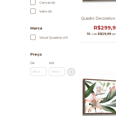
Canvas (6)
Vidro (6)
Quadro Decorativo 
R$299,
Marca
10
x de
R$29,99
se
Visual Quadros (41)
Preço
De
Até