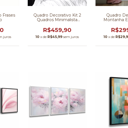
o Frases
Quadro Decorativo Kit 2
Quadro De
o
Quadros Minimalista
Montanha E
Abstrato
90
R$459,90
R$29
m juros
10
x de
R$45,99
sem juros
10
x de
R$29,