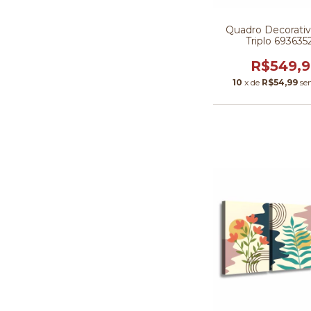
Quadro Decorativo
Triplo 693635
R$549,
10
x de
R$54,99
se