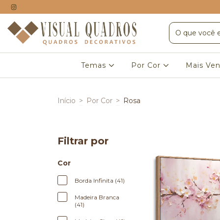
Temas
Por Cor
Mais Ven
Início
>
Por Cor
>
Rosa
Filtrar por
Cor
Borda Infinita (41)
Madeira Branca
(41)