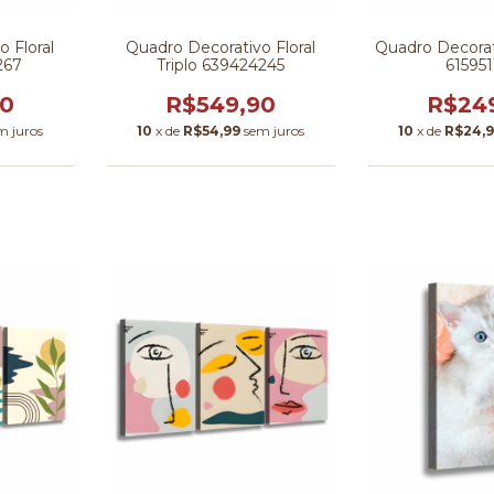
 Floral
Quadro Decorativo Floral
Quadro Decorat
267
Triplo 639424245
61595
90
R$549,90
R$24
m juros
10
x de
R$54,99
sem juros
10
x de
R$24,