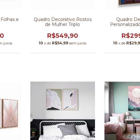
Quadro Decorativo Rostos
 Folhas e
Quadro De
de Mulher Triplo
Personalizado
Orie
R$549,90
90
R$29
10
x de
R$54,99
sem juros
m juros
10
x de
R$29,