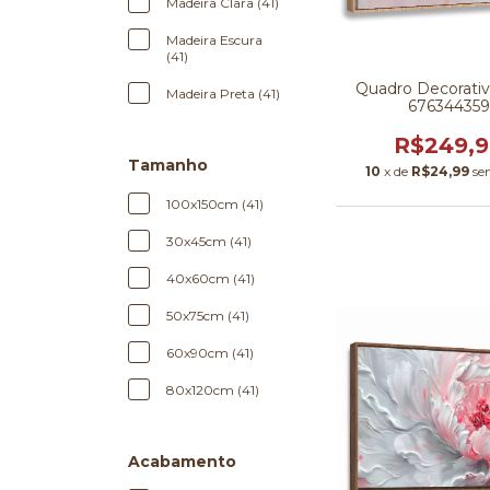
Madeira Clara (41)
Madeira Escura
(41)
Quadro Decorativo
Madeira Preta (41)
67634435
R$249,
Tamanho
10
x de
R$24,99
se
100x150cm (41)
30x45cm (41)
40x60cm (41)
50x75cm (41)
60x90cm (41)
80x120cm (41)
Acabamento