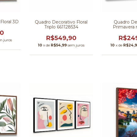
Floral 3D
Quadro Decorativo Floral
Quadro De
Triplo 661128534
Primavera 
90
R$549,90
R$24
m juros
10
x de
R$54,99
sem juros
10
x de
R$24,