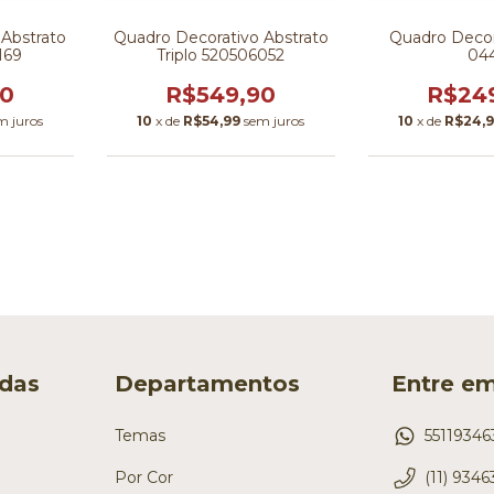
 Abstrato
Quadro Decorativo Abstrato
Quadro Decor
169
Triplo 520506052
04
90
R$549,90
R$24
m juros
10
x de
R$54,99
sem juros
10
x de
R$24,
idas
Departamentos
Entre e
Temas
5511934
Por Cor
(11) 934