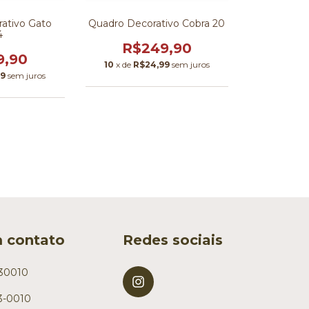
ativo Gato
Quadro Decorativo Cobra 20
4
R$249,90
9,90
10
x de
R$24,99
sem juros
99
sem juros
m contato
Redes sociais
630010
63-0010