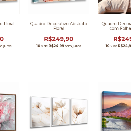
 Floral
Quadro Decorativo Abstrato
Quadro Decora
9
Floral
com Folha
90
R$249,90
R$24
m juros
10
x de
R$24,99
sem juros
10
x de
R$24,